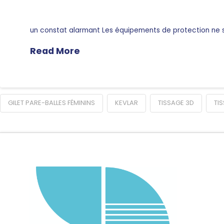
un constat alarmant Les équipements de protection ne 
Read More
GILET PARE-BALLES FÉMININS
KEVLAR
TISSAGE 3D
TI