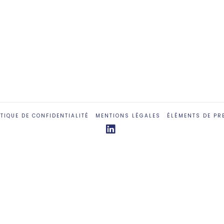
ITIQUE DE CONFIDENTIALITÉ
MENTIONS LÉGALES
ÉLÉMENTS DE PR
LinkedIn
English
(
Anglais
)
Français