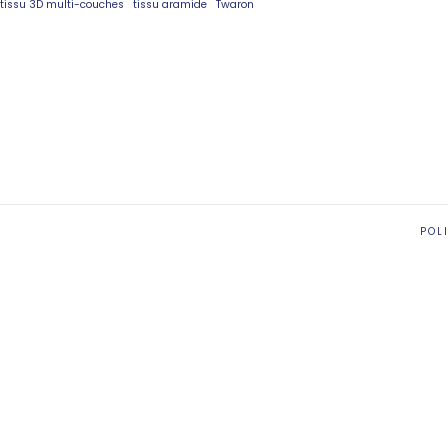
tissu 3D multi-couches
tissu aramide
Twaron
POL