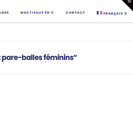
B
l
b
AGES
NOS TISSUS 3D
CONTACT
FRANÇAIS
d
w
t pare-balles féminins”